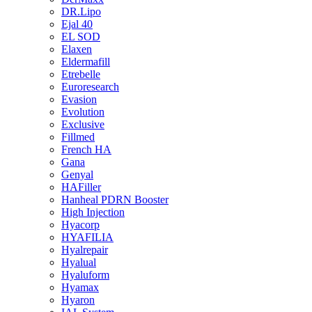
DR.Lipo
Ejal 40
EL SOD
Elaxen
Eldermafill
Etrebelle
Euroresearch
Evasion
Evolution
Exclusive
Fillmed
French HA
Gana
Genyal
HAFiller
Hanheal PDRN Booster
High Injection
Hyacorp
HYAFILIA
Hyalrepair
Hyalual
Hyaluform
Hyamax
Hyaron