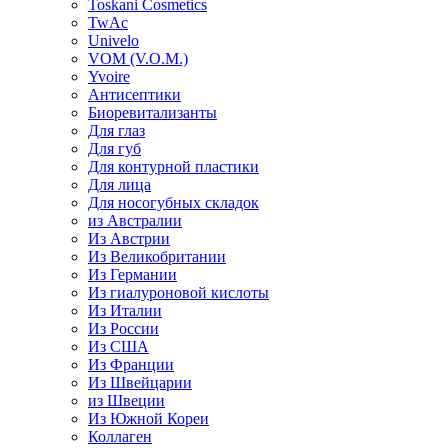
Toskani Cosmetics
TwAc
Univelo
VOM (V.O.M.)
Yvoire
Антисептики
Биоревитализанты
Для глаз
Для губ
Для контурной пластики
Для лица
Для носогубных складок
из Австралии
Из Австрии
Из Великобритании
Из Германии
Из гиалуроновой кислоты
Из Италии
Из России
Из США
Из Франции
Из Швейцарии
из Швеции
Из Южной Кореи
Коллаген