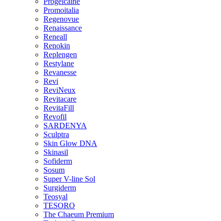
Progelcaine
Promoitalia
Regenovue
Renaissance
Reneall
Renokin
Replengen
Restylane
Revanesse
Revi
ReviNeux
Revitacare
RevitaFill
Revofil
SARDENYA
Sculptra
Skin Glow DNA
Skinasil
Sofiderm
Sosum
Super V-line Sol
Surgiderm
Teosyal
TESORO
The Chaeum Premium