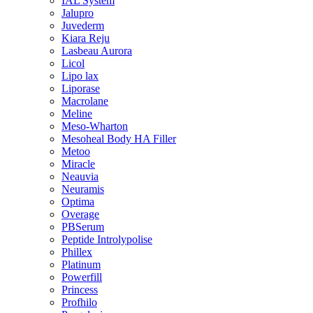
IAL System
Jalupro
Juvederm
Kiara Reju
Lasbeau Aurora
Licol
Lipo lax
Liporase
Macrolane
Meline
Meso-Wharton
Mesoheal Body HA Filler
Metoo
Miracle
Neauvia
Neuramis
Optima
Overage
PBSerum
Peptide Introlypolise
Phillex
Platinum
Powerfill
Princess
Profhilo