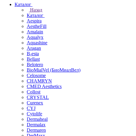
Каталог
Назад
Каталог
Aespira
AestheFill
Amalain
Aqualyx
Aquashine
Aragan
B-esta
Bellast
Belotero
BioMialVel (БиоМиалВел)
Celosome
CHAMRYN
CMED Aesthetics
Collost
CRYSTAL
Curenex
CYJ
Cytolife
Dermaheal
Dermalax
Dermaren
DerMaxx