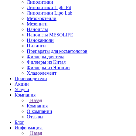
Липолитики
Липолитики Light Fit
Липолитики Lipo Lab
Мезококтейли
Мезонити
Наноиглы
Наноиглы MESOLIFE
Наноканюли
Пилинги
Препараты для косметологов
Филлеры для тела
Филлеры из Китая
Филлеры из Японии
Хладоэлемент
Производители
Акции
Услуги
Компания
Назад
Компания
О компании
Отзывы
Блог
Информация
Назад