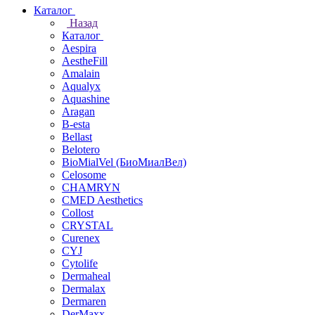
Каталог
Назад
Каталог
Aespira
AestheFill
Amalain
Aqualyx
Aquashine
Aragan
B-esta
Bellast
Belotero
BioMialVel (БиоМиалВел)
Celosome
CHAMRYN
CMED Aesthetics
Collost
CRYSTAL
Curenex
CYJ
Cytolife
Dermaheal
Dermalax
Dermaren
DerMaxx