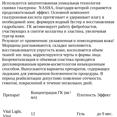
Используется запатентованная уникальная технология
сшивки гиалурона: NASHA, благодаря которой сохраняется
продолжительный эффект. Основной компонент
гиалуроновая кислота притягивает и удерживает влагу в
необходимой зоне, формируя водный бустер и восстанавливая
гидробаланс. ГК активизирует работу фибробластов,
участвующих в синтезе коллагена и эластина, увеличивая
тургор кожи.
Результат от применения: увлажненная и помолодевшая кожа!
Морщины разглаживаются, складки заполняются,
восстанавливается упругость кожи, восполняется объем
тканей зон лица, корректируются черты и формы лица.
Биоревитализация и объемная пластика проводятся
дипломированным врачом-косметологом инъекционным
способом. Выпускаются варианты препаратов, содержащих
лидокаин для уменьшения болезненности процедуры. В
период реабилитации допустимо появление отечности,
гематом, покраснений в течение нескольких дней.
Концентрация ГК (мг/
Препарат
Плотность
Эффект
мл)
Vital Light,
12
Гель
до 9 мес.
Vital