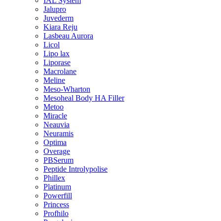
IAL System
Jalupro
Juvederm
Kiara Reju
Lasbeau Aurora
Licol
Lipo lax
Liporase
Macrolane
Meline
Meso-Wharton
Mesoheal Body HA Filler
Metoo
Miracle
Neauvia
Neuramis
Optima
Overage
PBSerum
Peptide Introlypolise
Phillex
Platinum
Powerfill
Princess
Profhilo