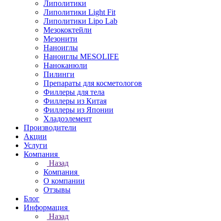
Липолитики
Липолитики Light Fit
Липолитики Lipo Lab
Мезококтейли
Мезонити
Наноиглы
Наноиглы MESOLIFE
Наноканюли
Пилинги
Препараты для косметологов
Филлеры для тела
Филлеры из Китая
Филлеры из Японии
Хладоэлемент
Производители
Акции
Услуги
Компания
Назад
Компания
О компании
Отзывы
Блог
Информация
Назад