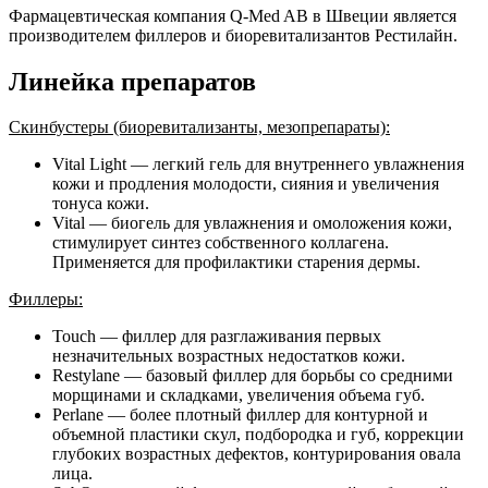
Фармацевтическая компания Q-Med AB в Швеции является
производителем филлеров и биоревитализантов Рестилайн.
Линейка препаратов
Скинбустеры (биоревитализанты, мезопрепараты):
Vital Light — легкий гель для внутреннего увлажнения
кожи и продления молодости, сияния и увеличения
тонуса кожи.
Vital — биогель для увлажнения и омоложения кожи,
стимулирует синтез собственного коллагена.
Применяется для профилактики старения дермы.
Филлеры:
Touch — филлер для разглаживания первых
незначительных возрастных недостатков кожи.
Restylane — базовый филлер для борьбы со средними
морщинами и складками, увеличения объема губ.
Perlane — более плотный филлер для контурной и
объемной пластики скул, подбородка и губ, коррекции
глубоких возрастных дефектов, контурирования овала
лица.