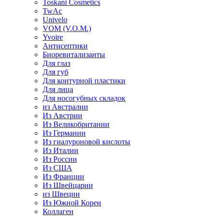
Toskani Cosmetics
TwAc
Univelo
VOM (V.O.M.)
Yvoire
Антисептики
Биоревитализанты
Для глаз
Для губ
Для контурной пластики
Для лица
Для носогубных складок
из Австралии
Из Австрии
Из Великобритании
Из Германии
Из гиалуроновой кислоты
Из Италии
Из России
Из США
Из Франции
Из Швейцарии
из Швеции
Из Южной Кореи
Коллаген