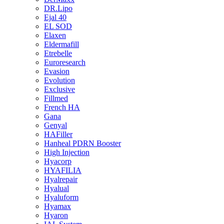
DR.Lipo
Ejal 40
EL SOD
Elaxen
Eldermafill
Etrebelle
Euroresearch
Evasion
Evolution
Exclusive
Fillmed
French HA
Gana
Genyal
HAFiller
Hanheal PDRN Booster
High Injection
Hyacorp
HYAFILIA
Hyalrepair
Hyalual
Hyaluform
Hyamax
Hyaron