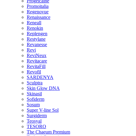
Progelcaine
Promoitalia
Regenovue
Renaissance
Reneall
Renokin
Replengen
Restylane
Revanesse
Revi
ReviNeux
Revitacare
RevitaFill
Revofil
SARDENYA
Sculptra
Skin Glow DNA
Skinasil
Sofiderm
Sosum
Super V-line Sol
Surgiderm
Teosyal
TESORO
The Chaeum Premium