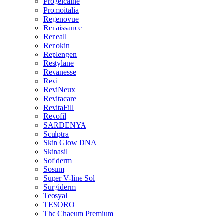
Progelcaine
Promoitalia
Regenovue
Renaissance
Reneall
Renokin
Replengen
Restylane
Revanesse
Revi
ReviNeux
Revitacare
RevitaFill
Revofil
SARDENYA
Sculptra
Skin Glow DNA
Skinasil
Sofiderm
Sosum
Super V-line Sol
Surgiderm
Teosyal
TESORO
The Chaeum Premium