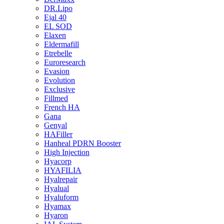
DR.Lipo
Ejal 40
EL SOD
Elaxen
Eldermafill
Etrebelle
Euroresearch
Evasion
Evolution
Exclusive
Fillmed
French HA
Gana
Genyal
HAFiller
Hanheal PDRN Booster
High Injection
Hyacorp
HYAFILIA
Hyalrepair
Hyalual
Hyaluform
Hyamax
Hyaron