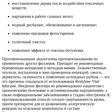
восстановление дермы после воздействия токсичных
веществ;
нарушения в работе сальных желез;
водный дисбаланс, обезвоживание и шелушение;
появление признаков фотостарения;
солнечный эластоз;
появление эффекта от токсина ботулизма.
Противопоказания: аналогичны противопоказаниям по
применению других филлеров. Препарат не рекомендован
беременным женщинам и молодым мамам. Злокачественные
опухоли, воспаления в зоне проведения инъекций, ожоги,
дерматиты, склонность к появлению келоидных рубцов — все
это причины отказаться от использования Restylane Vital
lidocaine. Введение филлера не рекомендовано пациентам с
хроническими болезнями и аутоиммунными нарушениями, а
также инфекционными заболеваниями в стадии обострения. К
противопоказаниям относят плохую свертываемость крови,
прием препаратов для ее разжижения, аллергическую
реакцию на отдельные компоненты в составе