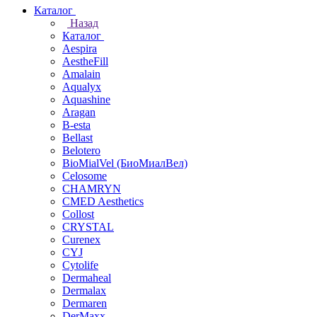
Каталог
Назад
Каталог
Aespira
AestheFill
Amalain
Aqualyx
Aquashine
Aragan
B-esta
Bellast
Belotero
BioMialVel (БиоМиалВел)
Celosome
CHAMRYN
CMED Aesthetics
Collost
CRYSTAL
Curenex
CYJ
Cytolife
Dermaheal
Dermalax
Dermaren
DerMaxx