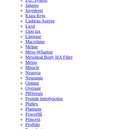
IAL System
Jalupro
Juvederm
Kiara Reju
Lasbeau Aurora
Licol
Lipo lax
Liporase
Macrolane
Meline
Meso-Wharton
Mesoheal Body HA Filler
Metoo
Miracle
Neauvia
Neuramis
Optima
Overage
PBSerum
Peptide Introlypolise
Phillex
Platinum
Powerfill
Princess
Profhilo