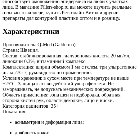
способствует омоложению эпидермиса на любых участках
лица. В магазине Fillers-shop.ru вы можете изучить реальные
отзываы о филлере, купить Рестилайн Витал и другие
препараты для контурной пластики оптом и в розницу.
Характеристики
Производитель: Q-Med (Galderma).
Страна: Швеция.
Состав: стабилизированная гиалуроновая кислота 20 мг/мл,
лидокаин 0,3%, витаминный комплекс.
Комплектация: шприц объемом 1 мл с гелем, три ультратонкие
иглы 27G ?, руководство по применению.
Условия хранения: в сухом месте при температуре не выше
+25°С. Защищать от воздействий ультрафиолета. Не
замораживать, не допускать механических повреждений.
Область применения: зона шеи и подбородка, обратная
сторона кистей рук, область декольте, лицо и виски.
Категория пациентов: 35+
Показания:
асимметрия и деформация лица;
дряблость кожи;