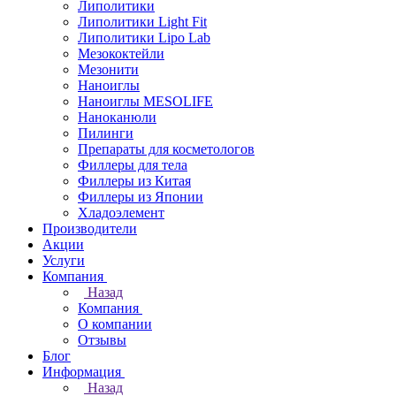
Липолитики
Липолитики Light Fit
Липолитики Lipo Lab
Мезококтейли
Мезонити
Наноиглы
Наноиглы MESOLIFE
Наноканюли
Пилинги
Препараты для косметологов
Филлеры для тела
Филлеры из Китая
Филлеры из Японии
Хладоэлемент
Производители
Акции
Услуги
Компания
Назад
Компания
О компании
Отзывы
Блог
Информация
Назад