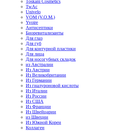
Toskani Cosmetics
TwAc
Univelo
VOM (V.O.M.)
Yvoire
Антисептики
Биоревитализанты
Для глаз
Для губ
Для контурной пластики
Для лица
Для носогубных складок
из Австралии
Из Австрии
Из Великобритании
Из Германии
Из гиалуроновой кислоты
Из Италии
Из России
Из США
Из Франции
Из Швейцарии
из Швеции
Из Южной Кореи
Коллаген