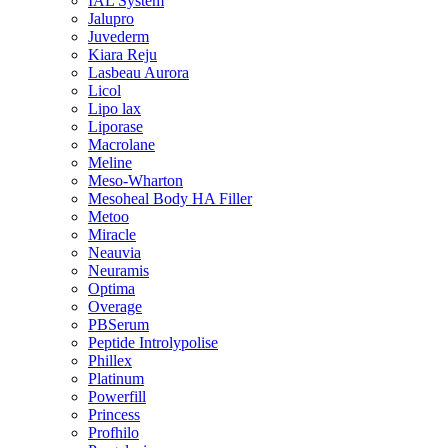
IAL System
Jalupro
Juvederm
Kiara Reju
Lasbeau Aurora
Licol
Lipo lax
Liporase
Macrolane
Meline
Meso-Wharton
Mesoheal Body HA Filler
Metoo
Miracle
Neauvia
Neuramis
Optima
Overage
PBSerum
Peptide Introlypolise
Phillex
Platinum
Powerfill
Princess
Profhilo