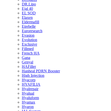
DR.Lipo
Ejal 40
EL SOD
Elaxen
Eldermafill
Etrebelle
Euroresearch
Evasion
Evolution
Exclusive
Fillmed
French HA
Gana
Genyal
HAFiller
Hanheal PDRN Booster
High Injection
Hyacorp
HYAFILIA
Hyalrepair
Hyalual
Hyaluform
Hyamax
Hyaron