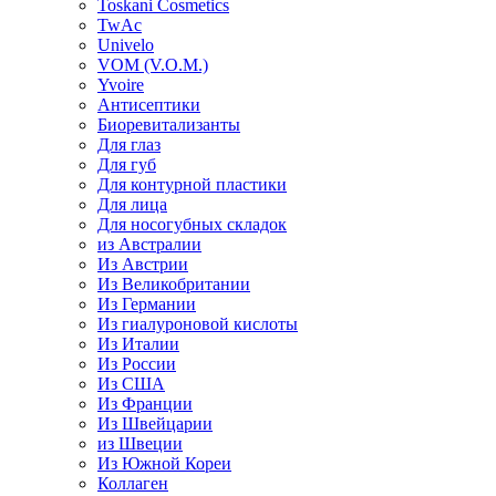
Toskani Cosmetics
TwAc
Univelo
VOM (V.O.M.)
Yvoire
Антисептики
Биоревитализанты
Для глаз
Для губ
Для контурной пластики
Для лица
Для носогубных складок
из Австралии
Из Австрии
Из Великобритании
Из Германии
Из гиалуроновой кислоты
Из Италии
Из России
Из США
Из Франции
Из Швейцарии
из Швеции
Из Южной Кореи
Коллаген