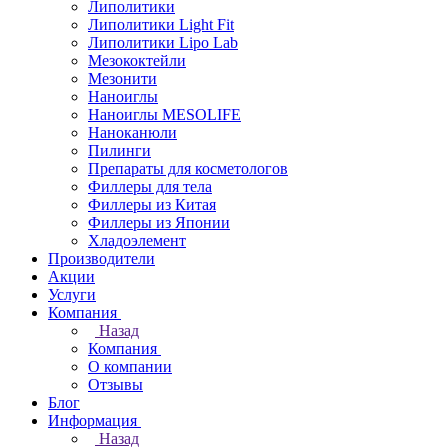
Липолитики
Липолитики Light Fit
Липолитики Lipo Lab
Мезококтейли
Мезонити
Наноиглы
Наноиглы MESOLIFE
Наноканюли
Пилинги
Препараты для косметологов
Филлеры для тела
Филлеры из Китая
Филлеры из Японии
Хладоэлемент
Производители
Акции
Услуги
Компания
Назад
Компания
О компании
Отзывы
Блог
Информация
Назад