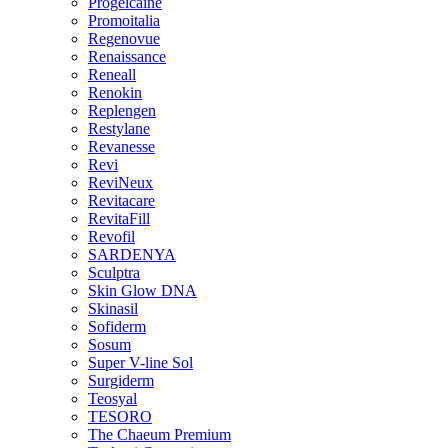
Progelcaine
Promoitalia
Regenovue
Renaissance
Reneall
Renokin
Replengen
Restylane
Revanesse
Revi
ReviNeux
Revitacare
RevitaFill
Revofil
SARDENYA
Sculptra
Skin Glow DNA
Skinasil
Sofiderm
Sosum
Super V-line Sol
Surgiderm
Teosyal
TESORO
The Chaeum Premium