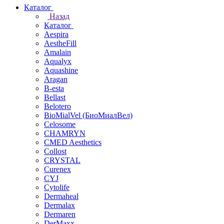
Каталог
Назад
Каталог
Aespira
AestheFill
Amalain
Aqualyx
Aquashine
Aragan
B-esta
Bellast
Belotero
BioMialVel (БиоМиалВел)
Celosome
CHAMRYN
CMED Aesthetics
Collost
CRYSTAL
Curenex
CYJ
Cytolife
Dermaheal
Dermalax
Dermaren
DerMaxx