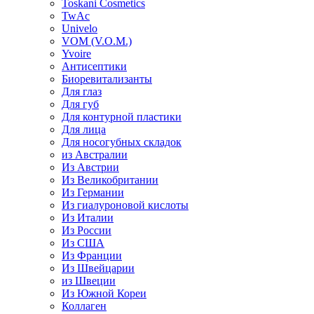
Toskani Cosmetics
TwAc
Univelo
VOM (V.O.M.)
Yvoire
Антисептики
Биоревитализанты
Для глаз
Для губ
Для контурной пластики
Для лица
Для носогубных складок
из Австралии
Из Австрии
Из Великобритании
Из Германии
Из гиалуроновой кислоты
Из Италии
Из России
Из США
Из Франции
Из Швейцарии
из Швеции
Из Южной Кореи
Коллаген