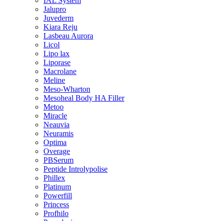
IAL System
Jalupro
Juvederm
Kiara Reju
Lasbeau Aurora
Licol
Lipo lax
Liporase
Macrolane
Meline
Meso-Wharton
Mesoheal Body HA Filler
Metoo
Miracle
Neauvia
Neuramis
Optima
Overage
PBSerum
Peptide Introlypolise
Phillex
Platinum
Powerfill
Princess
Profhilo