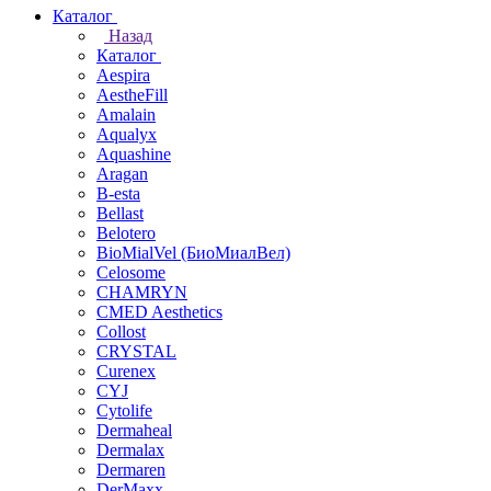
Каталог
Назад
Каталог
Aespira
AestheFill
Amalain
Aqualyx
Aquashine
Aragan
B-esta
Bellast
Belotero
BioMialVel (БиоМиалВел)
Celosome
CHAMRYN
CMED Aesthetics
Collost
CRYSTAL
Curenex
CYJ
Cytolife
Dermaheal
Dermalax
Dermaren
DerMaxx