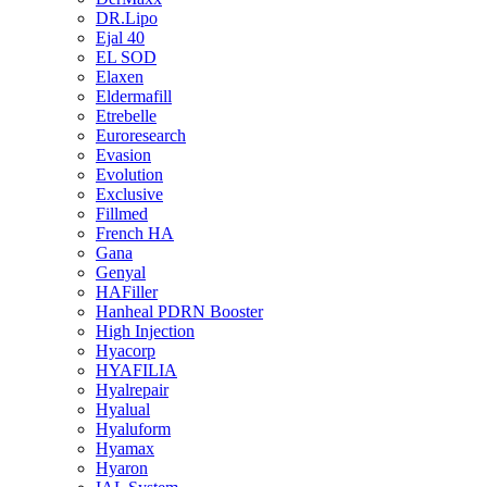
DR.Lipo
Ejal 40
EL SOD
Elaxen
Eldermafill
Etrebelle
Euroresearch
Evasion
Evolution
Exclusive
Fillmed
French HA
Gana
Genyal
HAFiller
Hanheal PDRN Booster
High Injection
Hyacorp
HYAFILIA
Hyalrepair
Hyalual
Hyaluform
Hyamax
Hyaron