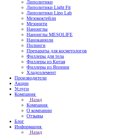
Липолитики
Липолитики Light Fit
Липолитики Lipo Lab
Мезококтейли
Мезонити
Наноиглы
Наноиглы MESOLIFE
Наноканюли
Пилинги
Препараты для косметологов
Филлеры для тела
Филлеры из Китая
Филлеры из Японии
Хладоэлемент
Производители
Акции
Услуги
Компания
Назад
Компания
О компании
Отзывы
Блог
Информация
Назад