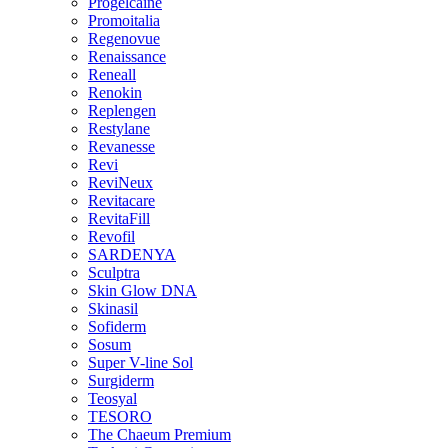
Progelcaine
Promoitalia
Regenovue
Renaissance
Reneall
Renokin
Replengen
Restylane
Revanesse
Revi
ReviNeux
Revitacare
RevitaFill
Revofil
SARDENYA
Sculptra
Skin Glow DNA
Skinasil
Sofiderm
Sosum
Super V-line Sol
Surgiderm
Teosyal
TESORO
The Chaeum Premium