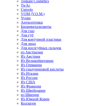
Toskani Cosmetics
TwAc
Univelo
VOM (V.O.M.)
Yvoire
Антисептики
Биоревитализанты
Для глаз
Для губ
Для контурной пластики
Для лица
Для носогубных складок
из Австралии
Из Австрии
Из Великобритании
Из Германии
Из гиалуроновой кислоты
Из Италии
Из России
Из США
Из Франции
Из Швейцарии
из Швеции
Из Южной Кореи
Коллаген