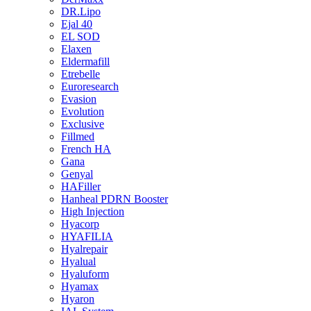
DR.Lipo
Ejal 40
EL SOD
Elaxen
Eldermafill
Etrebelle
Euroresearch
Evasion
Evolution
Exclusive
Fillmed
French HA
Gana
Genyal
HAFiller
Hanheal PDRN Booster
High Injection
Hyacorp
HYAFILIA
Hyalrepair
Hyalual
Hyaluform
Hyamax
Hyaron