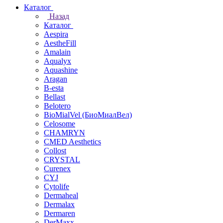
Каталог
Назад
Каталог
Aespira
AestheFill
Amalain
Aqualyx
Aquashine
Aragan
B-esta
Bellast
Belotero
BioMialVel (БиоМиалВел)
Celosome
CHAMRYN
CMED Aesthetics
Collost
CRYSTAL
Curenex
CYJ
Cytolife
Dermaheal
Dermalax
Dermaren
DerMaxx