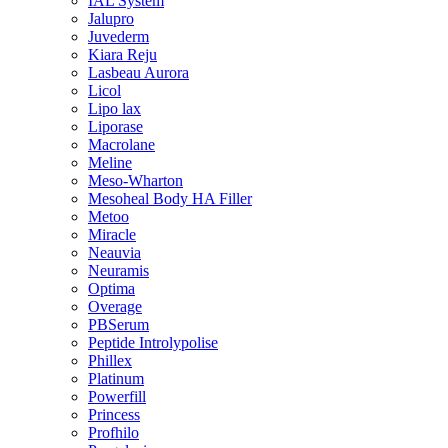
IAL System
Jalupro
Juvederm
Kiara Reju
Lasbeau Aurora
Licol
Lipo lax
Liporase
Macrolane
Meline
Meso-Wharton
Mesoheal Body HA Filler
Metoo
Miracle
Neauvia
Neuramis
Optima
Overage
PBSerum
Peptide Introlypolise
Phillex
Platinum
Powerfill
Princess
Profhilo