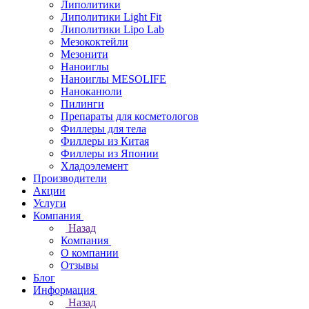
Липолитики
Липолитики Light Fit
Липолитики Lipo Lab
Мезококтейли
Мезонити
Наноиглы
Наноиглы MESOLIFE
Наноканюли
Пилинги
Препараты для косметологов
Филлеры для тела
Филлеры из Китая
Филлеры из Японии
Хладоэлемент
Производители
Акции
Услуги
Компания
Назад
Компания
О компании
Отзывы
Блог
Информация
Назад