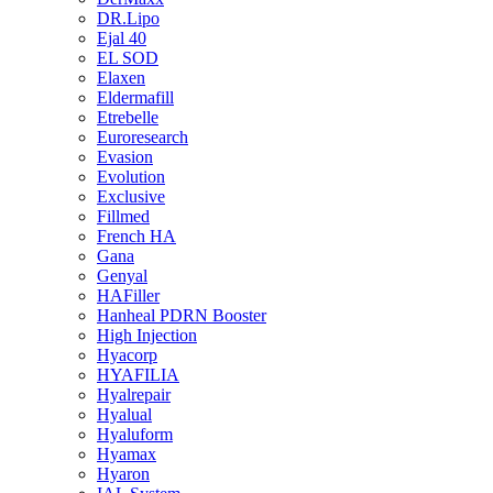
DR.Lipo
Ejal 40
EL SOD
Elaxen
Eldermafill
Etrebelle
Euroresearch
Evasion
Evolution
Exclusive
Fillmed
French HA
Gana
Genyal
HAFiller
Hanheal PDRN Booster
High Injection
Hyacorp
HYAFILIA
Hyalrepair
Hyalual
Hyaluform
Hyamax
Hyaron