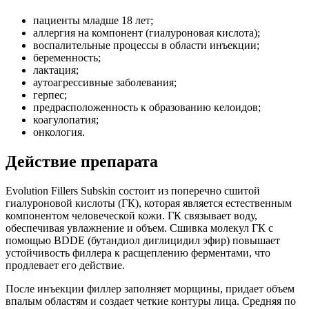
пациенты младше 18 лет;
аллергия на компонент (гиалуроновая кислота);
воспалительные процессы в области инъекции;
беременность;
лактация;
аутоагрессивные заболевания;
герпес;
предрасположенность к образованию келоидов;
коагулопатия;
онкология.
Действие препарата
Evolution Fillers Subskin состоит из поперечно сшитой
гиалуроновой кислоты (ГК), которая является естественным
компонентом человеческой кожи. ГК связывает воду,
обеспечивая увлажнение и объем. Сшивка молекул ГК с
помощью BDDE (бутандиол диглицидил эфир) повышает
устойчивость филлера к расщеплению ферментами, что
продлевает его действие.
После инъекции филлер заполняет морщины, придает объем
впалым областям и создает четкие контуры лица. Средняя по