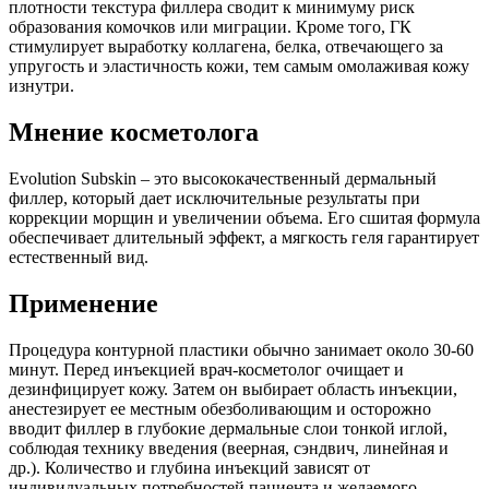
плотности текстура филлера сводит к минимуму риск
образования комочков или миграции. Кроме того, ГК
стимулирует выработку коллагена, белка, отвечающего за
упругость и эластичность кожи, тем самым омолаживая кожу
изнутри.
Мнение косметолога
Evolution Subskin – это высококачественный дермальный
филлер, который дает исключительные результаты при
коррекции морщин и увеличении объема. Его сшитая формула
обеспечивает длительный эффект, а мягкость геля гарантирует
естественный вид.
Применение
Процедура контурной пластики обычно занимает около 30-60
минут. Перед инъекцией врач-косметолог очищает и
дезинфицирует кожу. Затем он выбирает область инъекции,
анестезирует ее местным обезболивающим и осторожно
вводит филлер в глубокие дермальные слои тонкой иглой,
соблюдая технику введения (веерная, сэндвич, линейная и
др.). Количество и глубина инъекций зависят от
индивидуальных потребностей пациента и желаемого