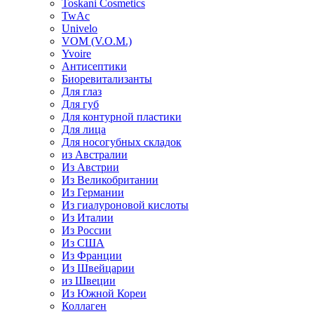
Toskani Cosmetics
TwAc
Univelo
VOM (V.O.M.)
Yvoire
Антисептики
Биоревитализанты
Для глаз
Для губ
Для контурной пластики
Для лица
Для носогубных складок
из Австралии
Из Австрии
Из Великобритании
Из Германии
Из гиалуроновой кислоты
Из Италии
Из России
Из США
Из Франции
Из Швейцарии
из Швеции
Из Южной Кореи
Коллаген