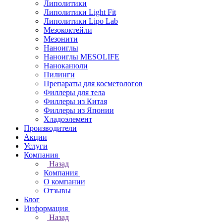
Липолитики
Липолитики Light Fit
Липолитики Lipo Lab
Мезококтейли
Мезонити
Наноиглы
Наноиглы MESOLIFE
Наноканюли
Пилинги
Препараты для косметологов
Филлеры для тела
Филлеры из Китая
Филлеры из Японии
Хладоэлемент
Производители
Акции
Услуги
Компания
Назад
Компания
О компании
Отзывы
Блог
Информация
Назад