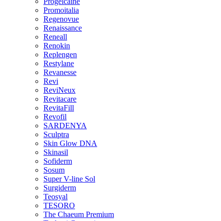
Progelcaine
Promoitalia
Regenovue
Renaissance
Reneall
Renokin
Replengen
Restylane
Revanesse
Revi
ReviNeux
Revitacare
RevitaFill
Revofil
SARDENYA
Sculptra
Skin Glow DNA
Skinasil
Sofiderm
Sosum
Super V-line Sol
Surgiderm
Teosyal
TESORO
The Chaeum Premium