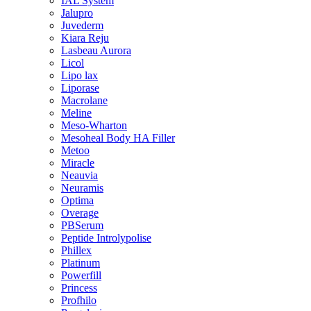
IAL System
Jalupro
Juvederm
Kiara Reju
Lasbeau Aurora
Licol
Lipo lax
Liporase
Macrolane
Meline
Meso-Wharton
Mesoheal Body HA Filler
Metoo
Miracle
Neauvia
Neuramis
Optima
Overage
PBSerum
Peptide Introlypolise
Phillex
Platinum
Powerfill
Princess
Profhilo