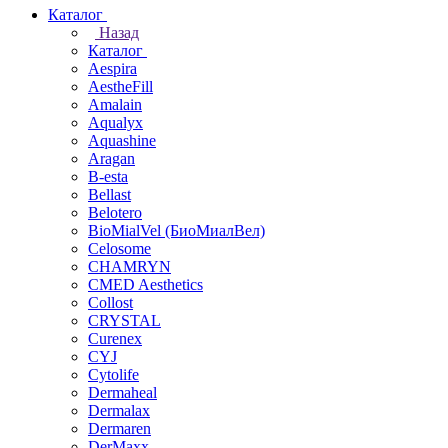
Каталог
Назад
Каталог
Aespira
AestheFill
Amalain
Aqualyx
Aquashine
Aragan
B-esta
Bellast
Belotero
BioMialVel (БиоМиалВел)
Celosome
CHAMRYN
CMED Aesthetics
Collost
CRYSTAL
Curenex
CYJ
Cytolife
Dermaheal
Dermalax
Dermaren
DerMaxx