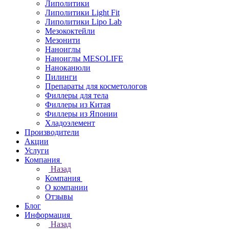
Липолитики
Липолитики Light Fit
Липолитики Lipo Lab
Мезококтейли
Мезонити
Наноиглы
Наноиглы MESOLIFE
Наноканюли
Пилинги
Препараты для косметологов
Филлеры для тела
Филлеры из Китая
Филлеры из Японии
Хладоэлемент
Производители
Акции
Услуги
Компания
Назад
Компания
О компании
Отзывы
Блог
Информация
Назад