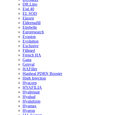
DR.Lipo
Ejal 40
EL SOD
Elaxen
Eldermafill
Etrebelle
Euroresearch
Evasion
Evolution
Exclusive
Fillmed
French HA
Gana
Genyal
HAFiller
Hanheal PDRN Booster
High Injection
Hyacorp
HYAFILIA
Hyalrepair
Hyalual
Hyaluform
Hyamax
Hyaron