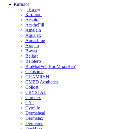
Каталог
Назад
Каталог
Aespira
AestheFill
Amalain
Aqualyx
Aquashine
Aragan
B-esta
Bellast
Belotero
BioMialVel (БиоМиалВел)
Celosome
CHAMRYN
CMED Aesthetics
Collost
CRYSTAL
Curenex
CYJ
Cytolife
Dermaheal
Dermalax
Dermaren
DerMaxx