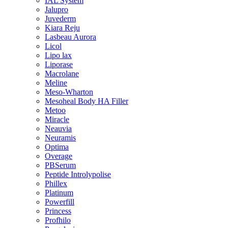
IAL System
Jalupro
Juvederm
Kiara Reju
Lasbeau Aurora
Licol
Lipo lax
Liporase
Macrolane
Meline
Meso-Wharton
Mesoheal Body HA Filler
Metoo
Miracle
Neauvia
Neuramis
Optima
Overage
PBSerum
Peptide Introlypolise
Phillex
Platinum
Powerfill
Princess
Profhilo