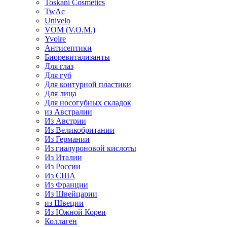
Toskani Cosmetics
TwAc
Univelo
VOM (V.O.M.)
Yvoire
Антисептики
Биоревитализанты
Для глаз
Для губ
Для контурной пластики
Для лица
Для носогубных складок
из Австралии
Из Австрии
Из Великобритании
Из Германии
Из гиалуроновой кислоты
Из Италии
Из России
Из США
Из Франции
Из Швейцарии
из Швеции
Из Южной Кореи
Коллаген