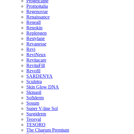
Progelcaine
Promoitalia
Regenovue
Renaissance
Reneall
Renokin
Replengen
Restylane
Revanesse
Revi
ReviNeux
Revitacare
RevitaFill
Revofil
SARDENYA
Sculptra
Skin Glow DNA
Skinasil
Sofiderm
Sosum
Super V-line Sol
Surgiderm
Teosyal
TESORO
The Chaeum Premium