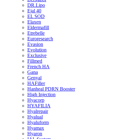
DR.Lipo
Ejal 40
EL SOD
Elaxen
Eldermafill
Etrebelle
Euroresearch
Evasion
Evolution
Exclusive
Fillmed
French HA
Gana
Genyal
HAFiller
Hanheal PDRN Booster
High Injection
Hyacorp
HYAFILIA
Hyalrepair
Hyalual
Hyaluform
Hyamax
Hyaron