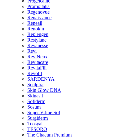
Progelcaine
Promoitalia
Regenovue
Renaissance
Reneall
Renokin
Replengen
Restylane
Revanesse
Revi
ReviNeux
Revitacare
RevitaFill
Revofil
SARDENYA
Sculptra
Skin Glow DNA
Skinasil
Sofiderm
Sosum
Super V-line Sol
Surgiderm
Teosyal
TESORO
The Chaeum Premium