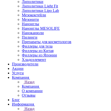
Липолитики
Липолитики Light Fit
Липолитики Lipo Lab
Мезококтейли
Мезонити
Наноиглы
Наноиглы MESOLIFE
Наноканюли
Пилинги
Препараты для косметологов
Филлеры для тела
Филлеры из Китая
Филлеры из Японии
Хладоэлемент
Производители
Акции
Услуги
Компания
Назад
Компания
О компании
Отзывы
Блог
Информация
Назад