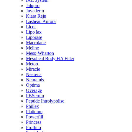
IAL System
Jalupro
Juvederm
Kiara Reju
Lasbeau Aurora
Licol
Lipo lax
Liporase
Macrolane
Meline
Meso-Wharton
Mesoheal Body HA Filler
Metoo
Miracle
Neauvia
Neuramis
Optima
Overage
PBSerum
Peptide Introlypolise
Phillex
Platinum
Powerfill
Princess
Profhilo