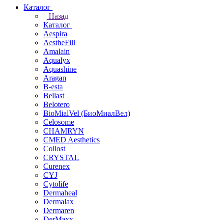
Каталог
Назад
Каталог
Aespira
AestheFill
Amalain
Aqualyx
Aquashine
Aragan
B-esta
Bellast
Belotero
BioMialVel (БиоМиалВел)
Celosome
CHAMRYN
CMED Aesthetics
Collost
CRYSTAL
Curenex
CYJ
Cytolife
Dermaheal
Dermalax
Dermaren
DerMaxx