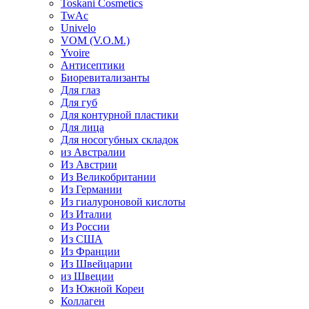
Toskani Cosmetics
TwAc
Univelo
VOM (V.O.M.)
Yvoire
Антисептики
Биоревитализанты
Для глаз
Для губ
Для контурной пластики
Для лица
Для носогубных складок
из Австралии
Из Австрии
Из Великобритании
Из Германии
Из гиалуроновой кислоты
Из Италии
Из России
Из США
Из Франции
Из Швейцарии
из Швеции
Из Южной Кореи
Коллаген