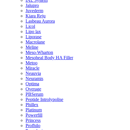
IAL System
Jalupro
Juvederm
Kiara Reju
Lasbeau Aurora
Licol
Lipo lax
Liporase
Macrolane
Meline
Meso-Wharton
Mesoheal Body HA Filler
Metoo
Miracle
Neauvia
Neuramis
Optima
Overage
PBSerum
Peptide Introlypolise
Phillex
Platinum
Powerfill
Princess
Profhilo