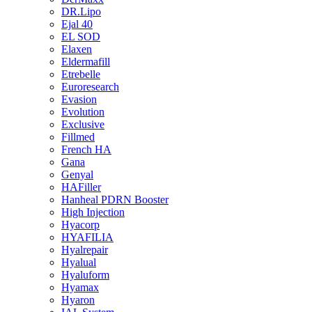
DR.Lipo
Ejal 40
EL SOD
Elaxen
Eldermafill
Etrebelle
Euroresearch
Evasion
Evolution
Exclusive
Fillmed
French HA
Gana
Genyal
HAFiller
Hanheal PDRN Booster
High Injection
Hyacorp
HYAFILIA
Hyalrepair
Hyalual
Hyaluform
Hyamax
Hyaron