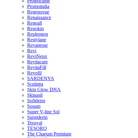
Progelcaine
Promoitalia
Regenovue
Renaissance
Reneall
Renokin
Replengen
Restylane
Revanesse
Revi
ReviNeux
Revitacare
RevitaFill
Revofil
SARDENYA
Sculptra
Skin Glow DNA
Skinasil
Sofiderm
Sosum
Super V-line Sol
Surgiderm
Teosyal
TESORO
The Chaeum Premium