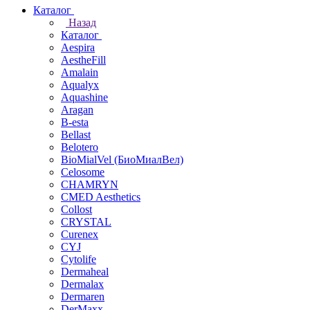
Каталог
Назад
Каталог
Aespira
AestheFill
Amalain
Aqualyx
Aquashine
Aragan
B-esta
Bellast
Belotero
BioMialVel (БиоМиалВел)
Celosome
CHAMRYN
CMED Aesthetics
Collost
CRYSTAL
Curenex
CYJ
Cytolife
Dermaheal
Dermalax
Dermaren
DerMaxx