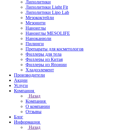
Липолитики
Липолитики Light Fit
Липолитики Lipo Lab
Мезококтейли
Мезонити
Наноиглы
Наноиглы MESOLIFE
Наноканюли
Пилинги
Препараты для косметологов
Филлеры для тела
Филлеры из Китая
Филлеры из Японии
Хладоэлемент
Производители
Акции
Услуги
Компания
Назад
Компания
О компании
Отзывы
Блог
Информация
Назад