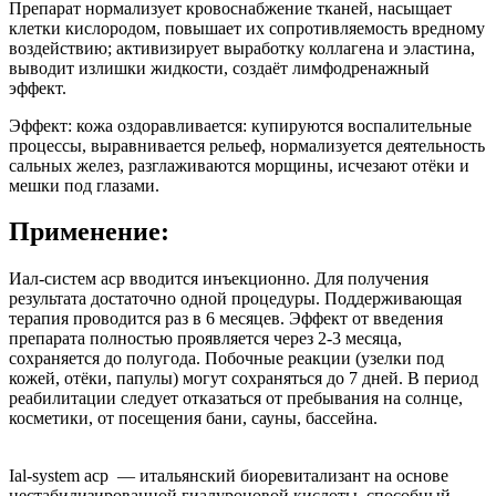
Препарат нормализует кровоснабжение тканей, насыщает
клетки кислородом, повышает их сопротивляемость вредному
воздействию; активизирует выработку коллагена и эластина,
выводит излишки жидкости, создаёт лимфодренажный
эффект.
Эффект: кожа оздоравливается: купируются воспалительные
процессы, выравнивается рельеф, нормализуется деятельность
сальных желез, разглаживаются морщины, исчезают отёки и
мешки под глазами.
Применение:
Иал-систем аср вводится инъекционно. Для получения
результата достаточно одной процедуры. Поддерживающая
терапия проводится раз в 6 месяцев. Эффект от введения
препарата полностью проявляется через 2-3 месяца,
сохраняется до полугода. Побочные реакции (узелки под
кожей, отёки, папулы) могут сохраняться до 7 дней. В период
реабилитации следует отказаться от пребывания на солнце,
косметики, от посещения бани, сауны, бассейна.
Ial-system acp — итальянский биоревитализант на основе
нестабилизированной гиалуроновой кислоты, способный