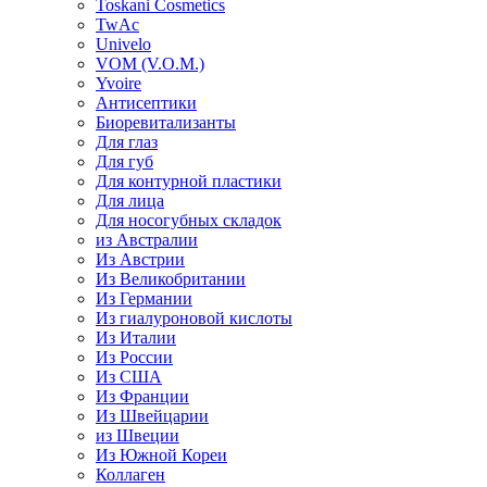
Toskani Cosmetics
TwAc
Univelo
VOM (V.O.M.)
Yvoire
Антисептики
Биоревитализанты
Для глаз
Для губ
Для контурной пластики
Для лица
Для носогубных складок
из Австралии
Из Австрии
Из Великобритании
Из Германии
Из гиалуроновой кислоты
Из Италии
Из России
Из США
Из Франции
Из Швейцарии
из Швеции
Из Южной Кореи
Коллаген