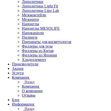
Липолитики
Липолитики Light Fit
Липолитики Lipo Lab
Мезококтейли
Мезонити
Наноиглы
Наноиглы MESOLIFE
Наноканюли
Пилинги
Препараты для косметологов
Филлеры для тела
Филлеры из Китая
Филлеры из Японии
Хладоэлемент
Производители
Акции
Услуги
Компания
Назад
Компания
О компании
Отзывы
Блог
Информация
Назад