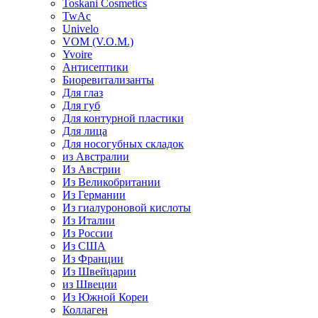
Toskani Cosmetics
TwAc
Univelo
VOM (V.O.M.)
Yvoire
Антисептики
Биоревитализанты
Для глаз
Для губ
Для контурной пластики
Для лица
Для носогубных складок
из Австралии
Из Австрии
Из Великобритании
Из Германии
Из гиалуроновой кислоты
Из Италии
Из России
Из США
Из Франции
Из Швейцарии
из Швеции
Из Южной Кореи
Коллаген