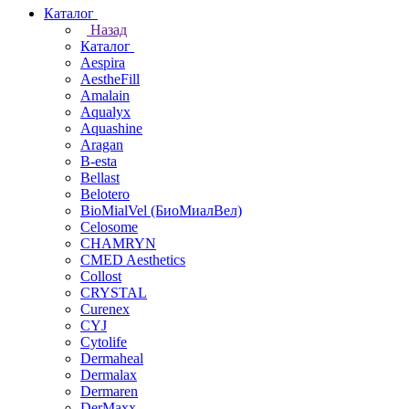
Каталог
Назад
Каталог
Aespira
AestheFill
Amalain
Aqualyx
Aquashine
Aragan
B-esta
Bellast
Belotero
BioMialVel (БиоМиалВел)
Celosome
CHAMRYN
CMED Aesthetics
Collost
CRYSTAL
Curenex
CYJ
Cytolife
Dermaheal
Dermalax
Dermaren
DerMaxx