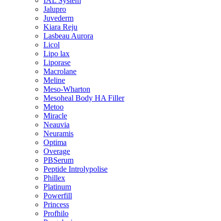
IAL System
Jalupro
Juvederm
Kiara Reju
Lasbeau Aurora
Licol
Lipo lax
Liporase
Macrolane
Meline
Meso-Wharton
Mesoheal Body HA Filler
Metoo
Miracle
Neauvia
Neuramis
Optima
Overage
PBSerum
Peptide Introlypolise
Phillex
Platinum
Powerfill
Princess
Profhilo