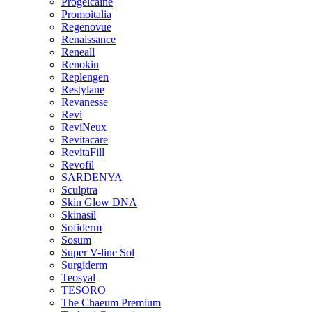
Progelcaine
Promoitalia
Regenovue
Renaissance
Reneall
Renokin
Replengen
Restylane
Revanesse
Revi
ReviNeux
Revitacare
RevitaFill
Revofil
SARDENYA
Sculptra
Skin Glow DNA
Skinasil
Sofiderm
Sosum
Super V-line Sol
Surgiderm
Teosyal
TESORO
The Chaeum Premium