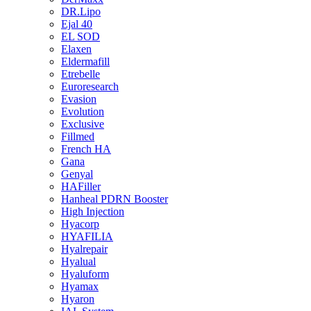
DR.Lipo
Ejal 40
EL SOD
Elaxen
Eldermafill
Etrebelle
Euroresearch
Evasion
Evolution
Exclusive
Fillmed
French HA
Gana
Genyal
HAFiller
Hanheal PDRN Booster
High Injection
Hyacorp
HYAFILIA
Hyalrepair
Hyalual
Hyaluform
Hyamax
Hyaron