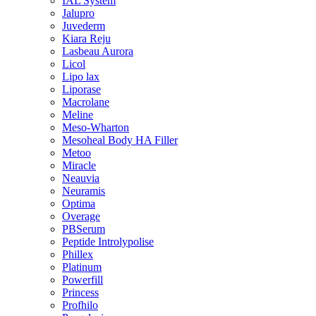
IAL System
Jalupro
Juvederm
Kiara Reju
Lasbeau Aurora
Licol
Lipo lax
Liporase
Macrolane
Meline
Meso-Wharton
Mesoheal Body HA Filler
Metoo
Miracle
Neauvia
Neuramis
Optima
Overage
PBSerum
Peptide Introlypolise
Phillex
Platinum
Powerfill
Princess
Profhilo