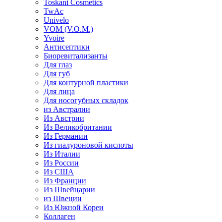
Toskani Cosmetics
TwAc
Univelo
VOM (V.O.M.)
Yvoire
Антисептики
Биоревитализанты
Для глаз
Для губ
Для контурной пластики
Для лица
Для носогубных складок
из Австралии
Из Австрии
Из Великобритании
Из Германии
Из гиалуроновой кислоты
Из Италии
Из России
Из США
Из Франции
Из Швейцарии
из Швеции
Из Южной Кореи
Коллаген