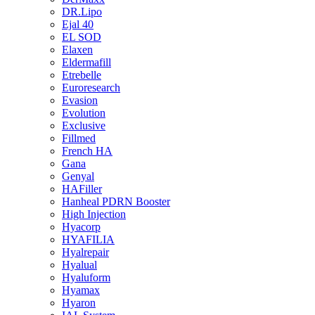
DR.Lipo
Ejal 40
EL SOD
Elaxen
Eldermafill
Etrebelle
Euroresearch
Evasion
Evolution
Exclusive
Fillmed
French HA
Gana
Genyal
HAFiller
Hanheal PDRN Booster
High Injection
Hyacorp
HYAFILIA
Hyalrepair
Hyalual
Hyaluform
Hyamax
Hyaron