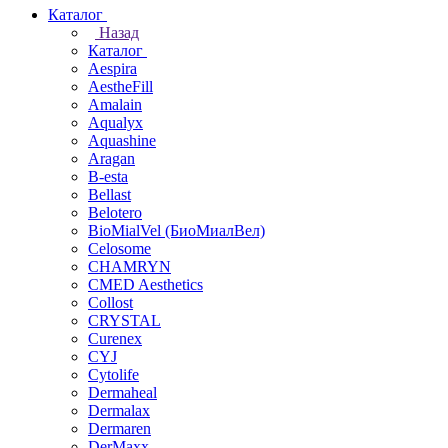
Каталог
Назад
Каталог
Aespira
AestheFill
Amalain
Aqualyx
Aquashine
Aragan
B-esta
Bellast
Belotero
BioMialVel (БиоМиалВел)
Celosome
CHAMRYN
CMED Aesthetics
Collost
CRYSTAL
Curenex
CYJ
Cytolife
Dermaheal
Dermalax
Dermaren
DerMaxx