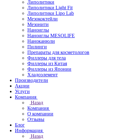
Липолитики
Липолитики Light Fit
Липолитики Lipo Lab
Мезококтейли
Мезонити
Наноиглы
Наноиглы MESOLIFE
Наноканюли
Пилинги
Препараты для косметологов
Филлеры для тела
Филлеры из Китая
Филлеры из Японии
Хладоэлемент
Производители
Акции
Услуги
Компания
Назад
Компания
О компании
Отзывы
Блог
Информация
Назад