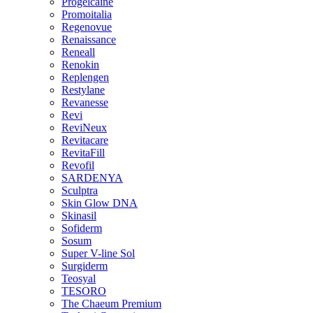
Progelcaine
Promoitalia
Regenovue
Renaissance
Reneall
Renokin
Replengen
Restylane
Revanesse
Revi
ReviNeux
Revitacare
RevitaFill
Revofil
SARDENYA
Sculptra
Skin Glow DNA
Skinasil
Sofiderm
Sosum
Super V-line Sol
Surgiderm
Teosyal
TESORO
The Chaeum Premium