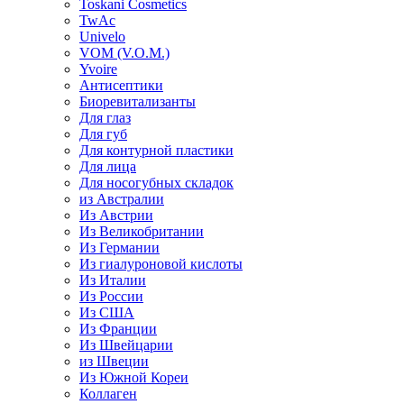
Toskani Cosmetics
TwAc
Univelo
VOM (V.O.M.)
Yvoire
Антисептики
Биоревитализанты
Для глаз
Для губ
Для контурной пластики
Для лица
Для носогубных складок
из Австралии
Из Австрии
Из Великобритании
Из Германии
Из гиалуроновой кислоты
Из Италии
Из России
Из США
Из Франции
Из Швейцарии
из Швеции
Из Южной Кореи
Коллаген