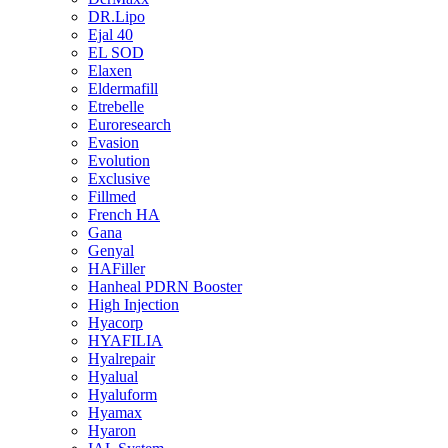
DR.Lipo
Ejal 40
EL SOD
Elaxen
Eldermafill
Etrebelle
Euroresearch
Evasion
Evolution
Exclusive
Fillmed
French HA
Gana
Genyal
HAFiller
Hanheal PDRN Booster
High Injection
Hyacorp
HYAFILIA
Hyalrepair
Hyalual
Hyaluform
Hyamax
Hyaron