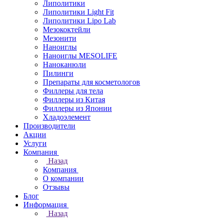
Липолитики
Липолитики Light Fit
Липолитики Lipo Lab
Мезококтейли
Мезонити
Наноиглы
Наноиглы MESOLIFE
Наноканюли
Пилинги
Препараты для косметологов
Филлеры для тела
Филлеры из Китая
Филлеры из Японии
Хладоэлемент
Производители
Акции
Услуги
Компания
Назад
Компания
О компании
Отзывы
Блог
Информация
Назад