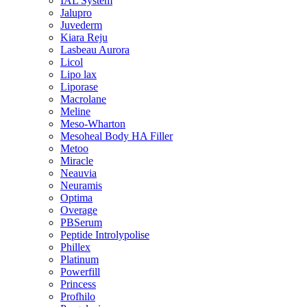
IAL System
Jalupro
Juvederm
Kiara Reju
Lasbeau Aurora
Licol
Lipo lax
Liporase
Macrolane
Meline
Meso-Wharton
Mesoheal Body HA Filler
Metoo
Miracle
Neauvia
Neuramis
Optima
Overage
PBSerum
Peptide Introlypolise
Phillex
Platinum
Powerfill
Princess
Profhilo