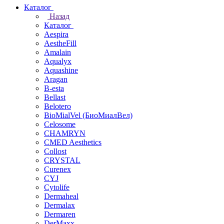
Каталог
Назад
Каталог
Aespira
AestheFill
Amalain
Aqualyx
Aquashine
Aragan
B-esta
Bellast
Belotero
BioMialVel (БиоМиалВел)
Celosome
CHAMRYN
CMED Aesthetics
Collost
CRYSTAL
Curenex
CYJ
Cytolife
Dermaheal
Dermalax
Dermaren
DerMaxx